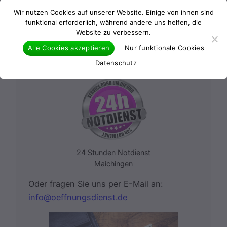
einen 24h Notdienst:
Wir nutzen Cookies auf unserer Website. Einige von ihnen sind
funktional erforderlich, während andere uns helfen, die
Website zu verbessern.
0176 22145965
Alle Cookies akzeptieren
Nur funktionale Cookies
Datenschutz
24 Stunden Notdienst
Maichingen
Oder fragen Sie uns per E-Mail an:
info@oeffnungsdienst.de