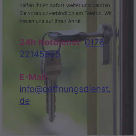
helfen Ihnen sofort weiter und beraten
Sie vorab unverbindlich am Telefon. Wir
freuen uns auf Ihren Anruf.
24h Notdienst
:
0176
22145965
E-Mail
:
info@oeffnungsdienst.
de