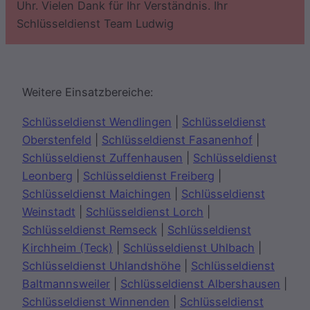
Uhr. Vielen Dank für Ihr Verständnis. Ihr
Schlüsseldienst Team Ludwig
Weitere Einsatzbereiche:
Schlüsseldienst Wendlingen
|
Schlüsseldienst
Oberstenfeld
|
Schlüsseldienst Fasanenhof
|
Schlüsseldienst Zuffenhausen
|
Schlüsseldienst
Leonberg
|
Schlüsseldienst Freiberg
|
Schlüsseldienst Maichingen
|
Schlüsseldienst
Weinstadt
|
Schlüsseldienst Lorch
|
Schlüsseldienst Remseck
|
Schlüsseldienst
Kirchheim (Teck)
|
Schlüsseldienst Uhlbach
|
Schlüsseldienst Uhlandshöhe
|
Schlüsseldienst
Baltmannsweiler
|
Schlüsseldienst Albershausen
|
Schlüsseldienst Winnenden
|
Schlüsseldienst